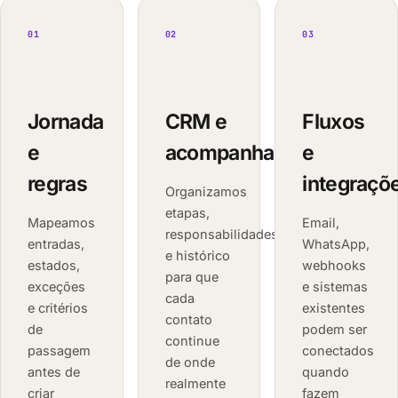
01
02
03
Jornada
CRM e
Fluxos
e
acompanhamento
e
regras
integraçõ
Organizamos
etapas,
Mapeamos
Email,
responsabilidades
entradas,
WhatsApp,
e histórico
estados,
webhooks
para que
exceções
e sistemas
cada
e critérios
existentes
contato
de
podem ser
continue
passagem
conectados
de onde
antes de
quando
realmente
criar
fazem