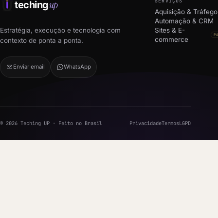
SERVIÇOS
up
teching
Aquisição & Tráfego
Automação & CRM
Estratégia, execução e tecnologia com
Sites & E-
P
commerce
contexto de ponta a ponta.
Enviar email
WhatsApp
© 2026 Teching UP · Feito no Brasil
Privacidade
Termos
LGPD