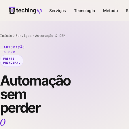
up
teching
Serviços
Tecnologia
Método
S
Início
Serviços
Automação & CRM
AUTOMAÇÃO
& CRM
FRENTE
PRINCIPAL
Automação
sem
perder
o