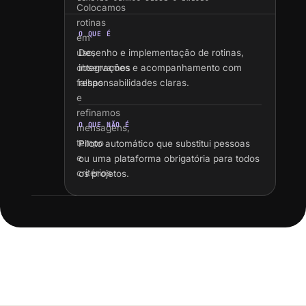
Colocamos
rotinas
O QUE É
em
uso,
Desenho e implementação de rotinas,
observamos
integrações e acompanhamento com
falhas
responsabilidades claras.
e
refinamos
O QUE NÃO É
mensagens,
tempo
Piloto automático que substitui pessoas
e
ou uma plataforma obrigatória para todos
critérios.
os projetos.