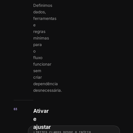
Definimos
dados,
ferramentas
e
regras
mínimas
para
o
fluxo
funcionar
sem
criar
dependência
desnecessária.
03
Ativar
e
ajustar
LIMITES CLAROS DESDE O INÍCIO