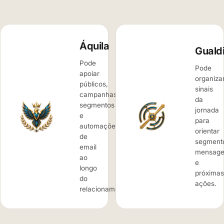
Áquila
Guald
Pode
Pode
apoiar
organiza
públicos,
sinais
campanhas,
da
segmentos
jornada
e
para
automações
orientar
de
segment
email
mensage
ao
e
longo
próximas
do
ações.
relacionamento.