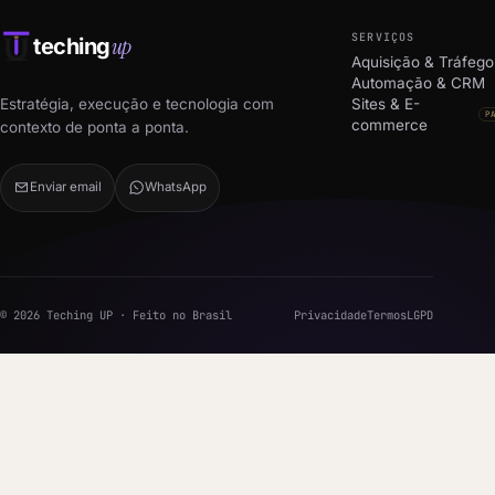
SERVIÇOS
up
teching
Aquisição & Tráfego
Automação & CRM
Estratégia, execução e tecnologia com
Sites & E-
P
commerce
contexto de ponta a ponta.
Enviar email
WhatsApp
© 2026 Teching UP · Feito no Brasil
Privacidade
Termos
LGPD