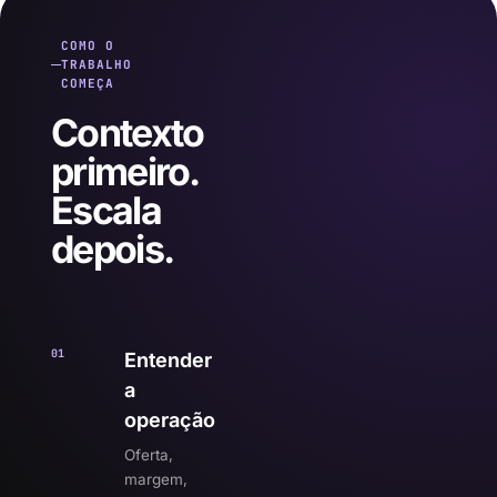
COMO O
TRABALHO
COMEÇA
Contexto
primeiro.
Escala
depois.
01
Entender
a
operação
Oferta,
margem,