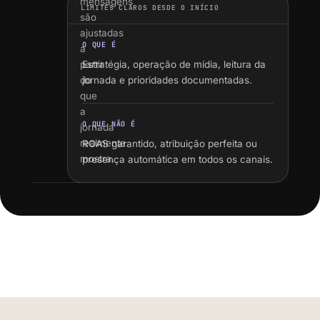
mensagens
LIMITES CLAROS DESDE O INÍCIO
são
ajustadas
O QUE É
a
partir
Estratégia, operação de mídia, leitura da
do
jornada e prioridades documentadas.
que
a
O QUE NÃO É
jornada
realmente
ROAS garantido, atribuição perfeita ou
mostra.
presença automática em todos os canais.