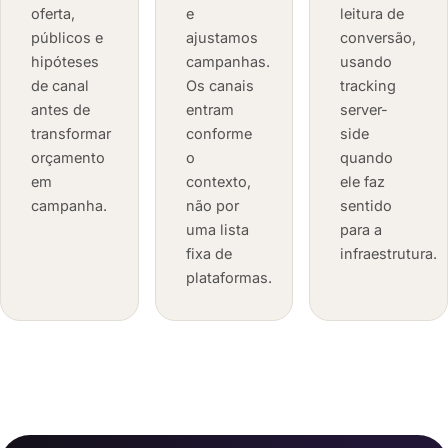
oferta,
e
leitura de
públicos e
ajustamos
conversão,
hipóteses
campanhas.
usando
de canal
Os canais
tracking
antes de
entram
server-
transformar
conforme
side
orçamento
o
quando
em
contexto,
ele faz
campanha.
não por
sentido
uma lista
para a
fixa de
infraestrutura.
plataformas.