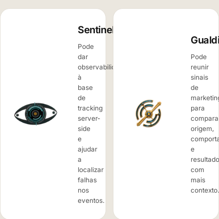
Sentinela
Guald
Pode
dar
Pode
observabilidade
reunir
à
sinais
base
de
de
marketin
tracking
para
server-
compara
side
origem,
e
comport
ajudar
e
a
resultad
localizar
com
falhas
mais
nos
contexto
eventos.