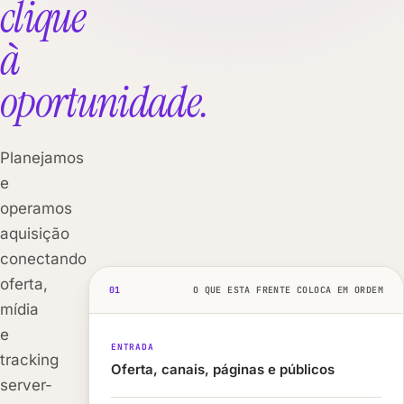
clique
à
oportunidade.
Planejamos
e
operamos
aquisição
conectando
oferta,
01
O QUE ESTA FRENTE COLOCA EM ORDEM
mídia
e
ENTRADA
tracking
Oferta, canais, páginas e públicos
server-