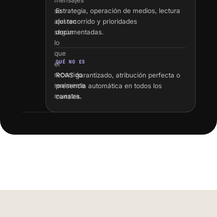
mensajes
se
Estrategia, operación de medios, lectura
ajustan
del recorrido y prioridades
según
documentadas.
lo
que
QUÉ NO ES
el
recorrido
ROAS garantizado, atribución perfecta o
realmente
presencia automática en todos los
muestra.
canales.