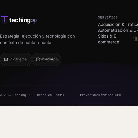
SERVICIOS
up
teching
Adquisición & Tráfic
Automatización & 
Estrategia, ejecución y tecnología con
Sitios & E-
CO
SO
commerce
contexto de punta a punta.
Enviar email
WhatsApp
© 2026 Teching UP · Hecho en Brasil
Privacidad
Términos
LGPD