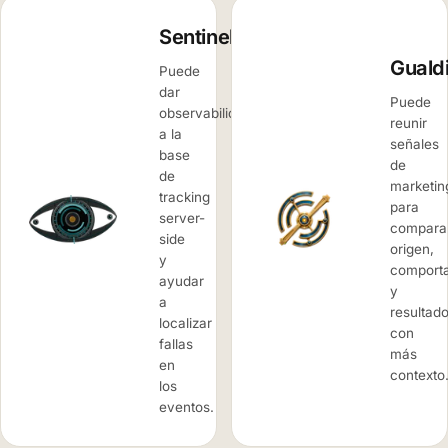
Sentinela
Guald
Puede
dar
Puede
observabilidad
reunir
a la
señales
base
de
de
marketin
tracking
para
server-
compara
side
origen,
y
comport
ayudar
y
a
resultad
localizar
con
fallas
más
en
contexto
los
eventos.