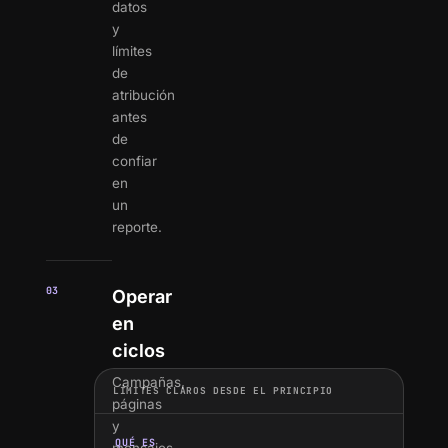
datos
y
límites
de
atribución
antes
de
confiar
en
un
reporte.
03
Operar
en
ciclos
Campañas,
LÍMITES CLAROS DESDE EL PRINCIPIO
páginas
y
QUÉ ES