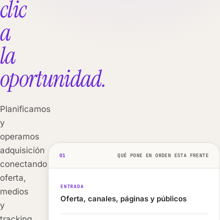
clic
a
la
oportunidad.
Planificamos
y
operamos
adquisición
01
QUÉ PONE EN ORDEN ESTA FRENTE
conectando
oferta,
ENTRADA
medios
Oferta, canales, páginas y públicos
y
tracking