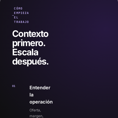
CÓMO
EMPIEZA
EL
TRABAJO
Contexto
primero.
Escala
después.
01
Entender
la
operación
Oferta,
margen,