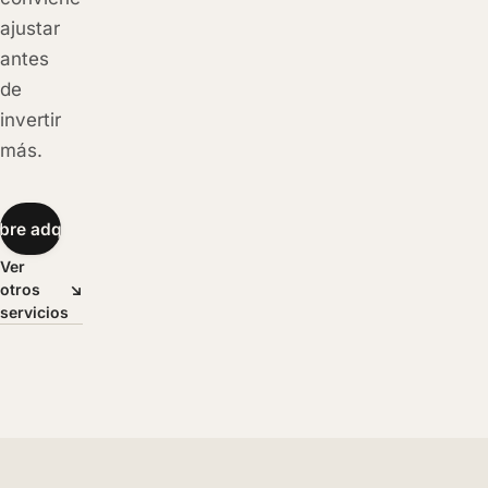
ajustar
antes
de
invertir
más.
bre adquisición
→
Ver
otros
↘
servicios