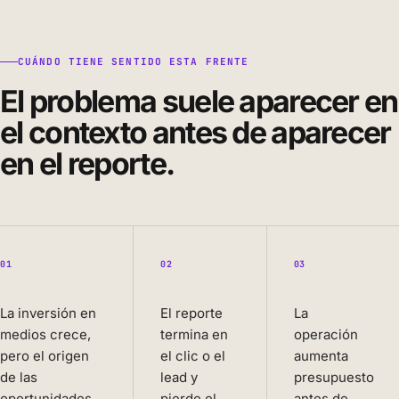
CUÁNDO TIENE SENTIDO ESTA FRENTE
El problema suele aparecer en
el contexto antes de aparecer
en el reporte.
01
02
03
La inversión en
El reporte
La
medios crece,
termina en
operación
pero el origen
el clic o el
aumenta
de las
lead y
presupuesto
oportunidades
pierde el
antes de