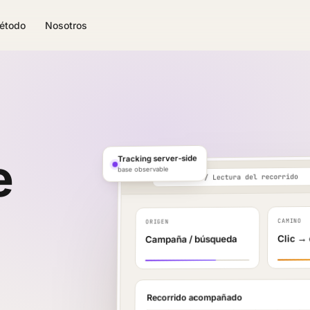
étodo
Nosotros
e
Tracking server-side
base observable
teching up / Lectura del recorrido
CAMINO
ORIGEN
Clic →
Campaña / búsqueda
Recorrido acompañado