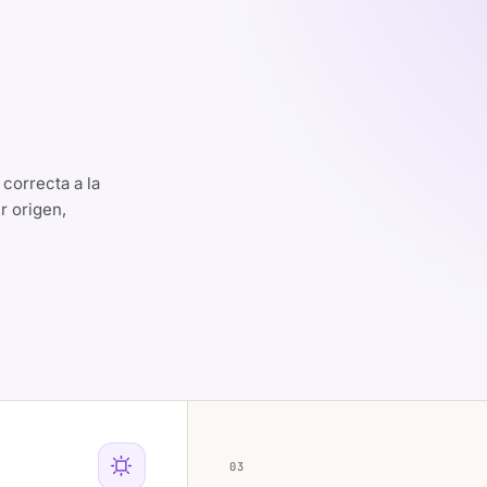
 correcta a la
r origen,
03