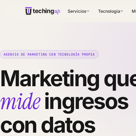
up
teching
Servicios
Tecnología
M
AGENCIA DE MARKETING CON TECNOLOGÍA PROPIA
Marketing qu
mide
ingresos
con datos