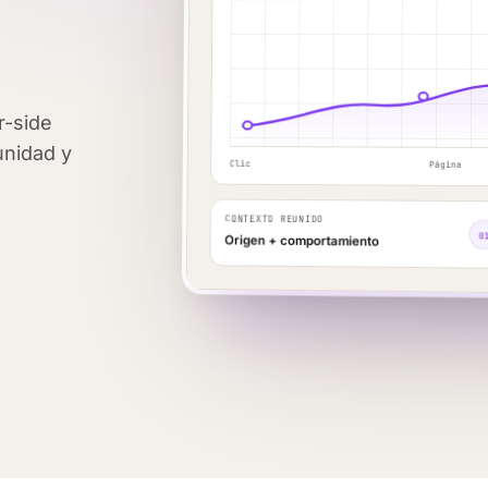
r-side
unidad y
Clic
Página
CONTEXTO REUNIDO
0
Origen + comportamiento