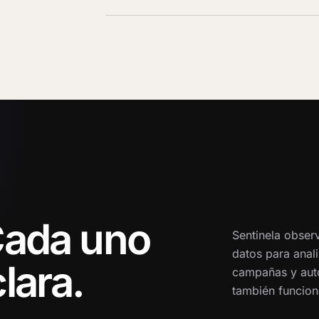
Cada uno
Sentinela observ
datos para anali
lara.
campañas y aut
también funcion